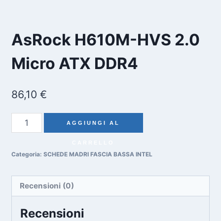
AsRock H610M-HVS 2.0
Micro ATX DDR4
86,10
€
AsRock
AGGIUNGI AL
H610M-
CARRELLO
HVS
Categoria:
SCHEDE MADRI FASCIA BASSA INTEL
2.0
Micro
ATX
Recensioni (0)
DDR4
Recensioni
quantity