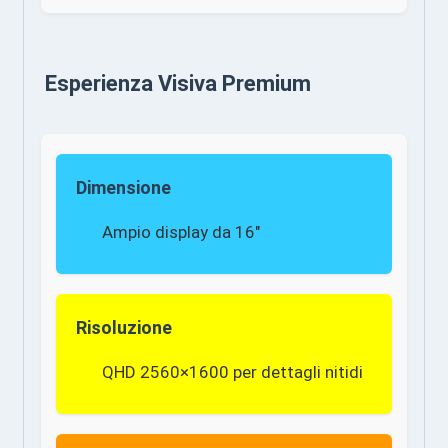
Esperienza Visiva Premium
Dimensione
Ampio display da 16″
Risoluzione
QHD 2560×1600 per dettagli nitidi