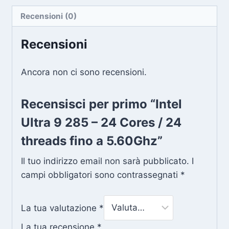
-
24
Recensioni (0)
Cores
Recensioni
/
24
threads
Ancora non ci sono recensioni.
fino
a
Recensisci per primo “Intel
5.60Ghz
Ultra 9 285 – 24 Cores / 24
quantity
threads fino a 5.60Ghz”
Il tuo indirizzo email non sarà pubblicato.
I
campi obbligatori sono contrassegnati
*
La tua valutazione
*
La tua recensione
*