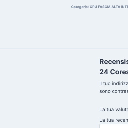
9
Categoria:
CPU FASCIA ALTA INT
285K
-
24
Cores
/
24
threads
Recensis
fino
24 Cores
a
5.70Ghz
Il tuo indiri
quantity
sono contra
La tua valu
La tua rece