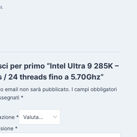
EL
ci per primo “Intel Ultra 9 285K –
 / 24 threads fino a 5.70Ghz”
zzo email non sarà pubblicato.
I campi obbligatori
ssegnati
*
tazione
*
nsione
*