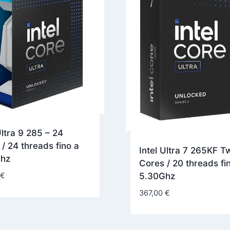
Ultra 9 285 – 24
/ 24 threads fino a
Intel Ultra 7 265KF T
Ghz
Cores / 20 threads fi
0
€
5.30Ghz
367,00
€