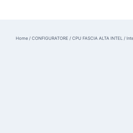
Salta
al
contenuto
Home
/
CONFIGURATORE
/
CPU FASCIA ALTA INTEL
/
Int